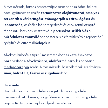
A masszázsolaj fontos összetevője a pirospaprika, fahéj, fekete
természetes olajkivonatai
amelyek
bors, gyömbér és csalán
,
serkentik a vérkeringést, támogatják a zsírok égését és
lebontását
, lassítják a bőr öregedését és csökkentik az apró
pórusokat szűkítő és a
ráncokat. Hatékony összetevői a
bőrfelületet tonizáló
antibakteriális és fertőtlenítő tulajdonságú
illóolajok
grépfrút és citrom
is.
Alkalmas különféle típusú masszázsokhoz és kezelésekhez a
narancsbőr eltávolítására, alakformálásra
, különösen a
maderoterápia
során. A masszázsolaj használatának eredménye
sima, hidratált, feszes és rugalmas bőr.
Használat:
Használat előtt jól rázza fel az üveget. Először vigye fel a
masszázsolajat a kezére, hogy felmelegedjen. Ezután vigye fel az
olajat a tiszta bőrre majd kezdje el masszírozni.