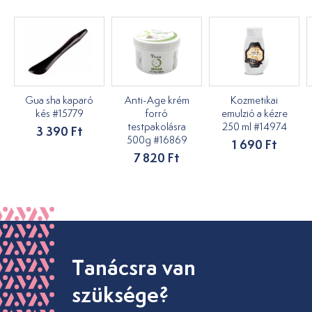
Gua sha kaparó
Anti-Age krém
Kozmetikai
kés #15779
forró
emulzió a kézre
testpakolásra
250 ml #14974
3 390 Ft
500g #16869
1 690 Ft
7 820 Ft
Tanácsra van
szüksége?