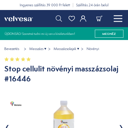
Ingyenes szállítás 39 000 Ft felett
Szállítás 24 órán belül
ÚJDONSÁG! Szeretné tudni mi új van a kínálatunkban?
MEGNÉZ
Bevezetés
Masszázs
Masszázsolajak
Növényi
Stop cellulit növényi masszázsolaj
#16446