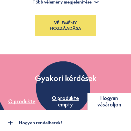
Több vélemény megjelenítése
VÉLEMÉNY
HOZZÁADÁSA
Gyakori kérdések
O produkte
Hogyan
O produkte
empty
vásároljon
Hogyan rendelhetek?