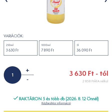
VARIÁCIÓK:
250ml
1000ml
5l
3 630 Ft
7 890 Ft
36 090 Ft
+
3 630 Ft - tól
-
2 858 FtÁFA nélkül
RAKTÁRON 5 és több db (2026. 8. 12 Önnél)
Kézbesítési információ