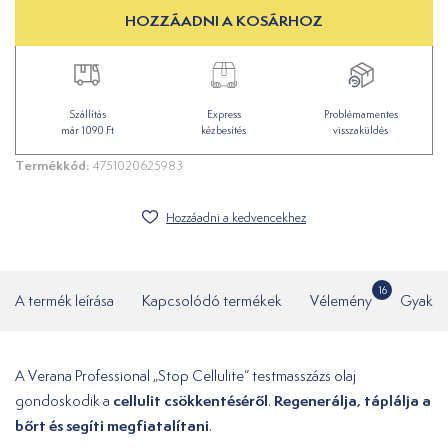
HOZZÁADNI A KOSÁRHOZ
Szállítás
Express
Problémamentes
már 1090 Ft
kézbesítés
visszaküldés
Termékkód:
4751020625983
Hozzáadni a kedvencekhez
16
A termék leírása
Kapcsolódó termékek
Vélemény
Gyakor
A Verana Professional „Stop Cellulite” testmasszázs olaj
cellulit csökkentéséről
Regenerálja, táplálja a
gondoskodik a
.
bőrt és segíti megfiatalítani
.