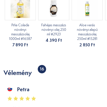
Piňa Colada
Fahéjas masszázs
Aloe verás
növényi
növényi olaj 250
növényi alapú
masszázsolaj
ml #2923
masszázsolaj
1000ml #16587
250ml #15281
4 390 Ft
7 890 Ft
2 850 Ft
16
Vélemény
Petra