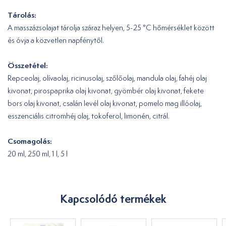
Tárolás:
A masszázsolajat tárolja száraz helyen, 5-25 °C hőmérséklet között
és óvja a közvetlen napfénytől.
Összetétel:
Repceolaj, olívaolaj, ricinusolaj, szőlőolaj, mandula olaj, fahéj olaj
kivonat, pirospaprika olaj kivonat, gyömbér olaj kivonat, fekete
bors olaj kivonat, csalán levél olaj kivonat, pomelo mag illóolaj,
esszenciális citromhéj olaj, tokoferol, limonén, citrál.
Csomagolás:
20 ml, 250 ml, 1 l, 5 l
Kapcsolódó termékek